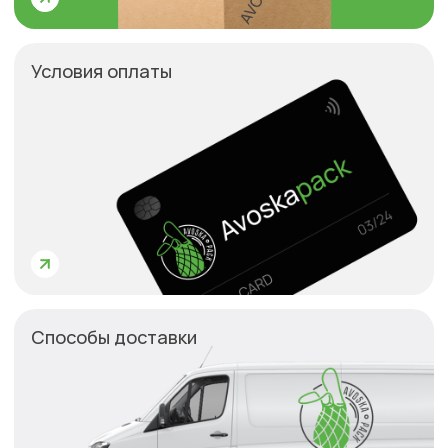
О компании
Каталог
Отзывы
Контакты
Брендированная упаковка
Доставка и оплата
Оптовым покупателям
Прайс-лист
+7 (499) 841-47-47
Связаться с нами в WhatsApp
©2023. Все права защищены