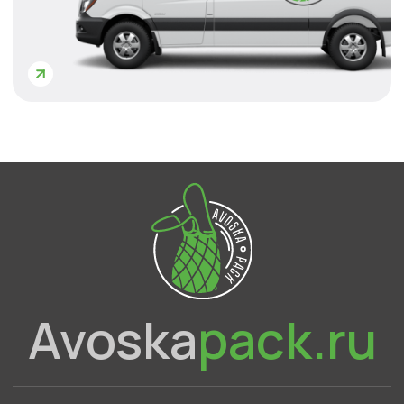
Политика конфиденциальности
ИП Голов Артемий Игоревич,
ИНН 772789865452
Адрес: Московская область, Одинцовский
городской округ, село Введенское, Торговый
комплекс Маркет
Смотреть на карте
Разработка сайта
0
0