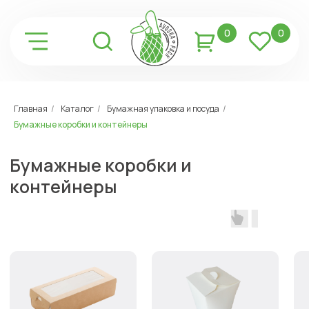
0
0
Главная
/
Каталог
/
Бумажная упаковка и посуда
/
Бумажные коробки и
Бумажные коробки и контейнеры
контейнеры
Бумажные коробки и
Контейнеры
Коробки под
контейнеры
для лапши
пиццу