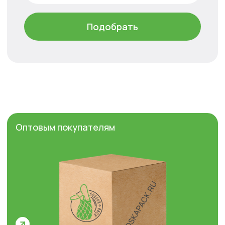
Способы доставки
Avoska
pack.ru